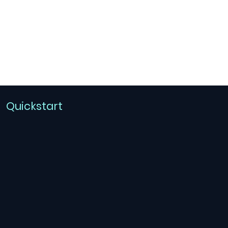
dell’ambientazione, scoprendo come sia
semplice superare il confine tra rettitudine e
corruzione.
Quickstart