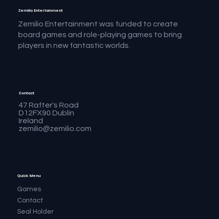
Zemilio Entertainment
Zemilio Entertainment was funded to create
board games and role-playing games to bring
players in new fantastic worlds.
Contact
47 Rafter's Road
D12FX90 Dublin
Ireland
zemilio@zemilio.com
Quick Menu
Games
Contact
Seal Holder